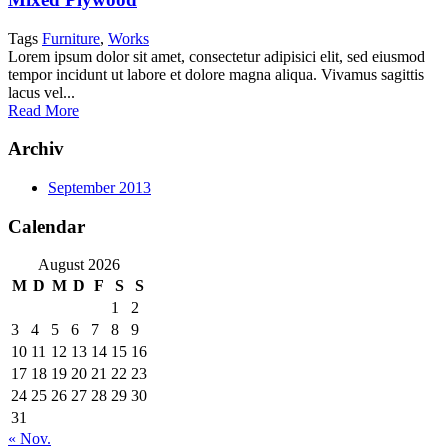
Tags
Furniture
,
Works
Lorem ipsum dolor sit amet, consectetur adipisici elit, sed eiusmod
tempor incidunt ut labore et dolore magna aliqua. Vivamus sagittis
lacus vel...
Read More
Archiv
September 2013
Calendar
August 2026
M
D
M
D
F
S
S
1
2
3
4
5
6
7
8
9
10
11
12
13
14
15
16
17
18
19
20
21
22
23
24
25
26
27
28
29
30
31
« Nov.