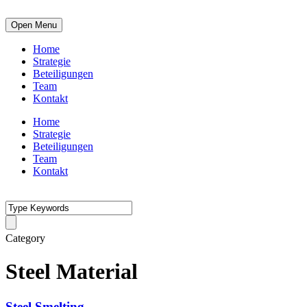
Open Menu
Home
Strategie
Beteiligungen
Team
Kontakt
Home
Strategie
Beteiligungen
Team
Kontakt
Category
Steel Material
Steel Smelting