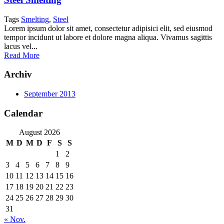
Tags
Smelting
,
Steel
Lorem ipsum dolor sit amet, consectetur adipisici elit, sed eiusmod
tempor incidunt ut labore et dolore magna aliqua. Vivamus sagittis
lacus vel...
Read More
Archiv
September 2013
Calendar
August 2026
M
D
M
D
F
S
S
1
2
3
4
5
6
7
8
9
10
11
12
13
14
15
16
17
18
19
20
21
22
23
24
25
26
27
28
29
30
31
« Nov.