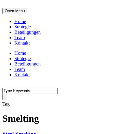
Open Menu
Home
Strategie
Beteiligungen
Team
Kontakt
Home
Strategie
Beteiligungen
Team
Kontakt
Tag
Smelting
Steel Smelting