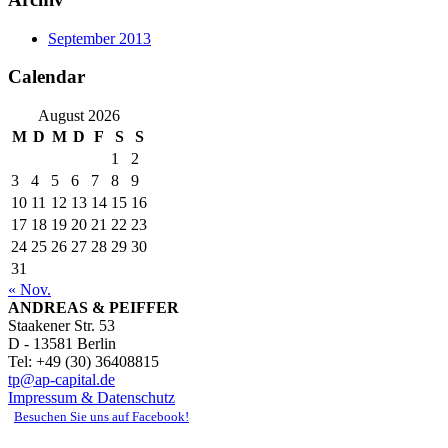
September 2013
Calendar
August 2026
M
D
M
D
F
S
S
1
2
3
4
5
6
7
8
9
10
11
12
13
14
15
16
17
18
19
20
21
22
23
24
25
26
27
28
29
30
31
« Nov.
ANDREAS & PEIFFER
Staakener Str. 53
D - 13581 Berlin
Tel: +49 (30) 36408815
tp@ap-capital.de
Impressum & Datenschutz
Besuchen Sie uns auf Facebook!